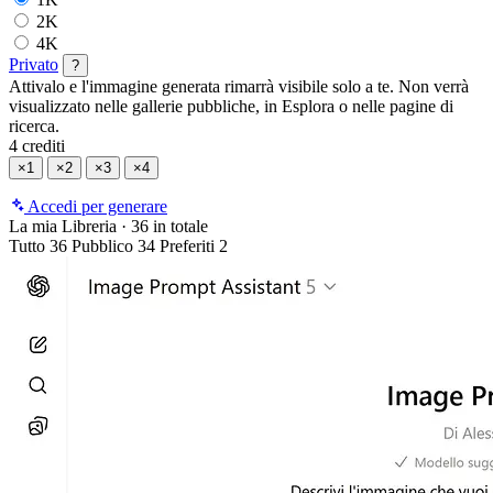
2K
4K
Privato
?
Attivalo e l'immagine generata rimarrà visibile solo a te. Non verrà
visualizzato nelle gallerie pubbliche, in Esplora o nelle pagine di
ricerca.
4 crediti
×1
×2
×3
×4
Accedi per generare
La mia Libreria
·
36 in totale
Tutto
36
Pubblico
34
Preferiti
2