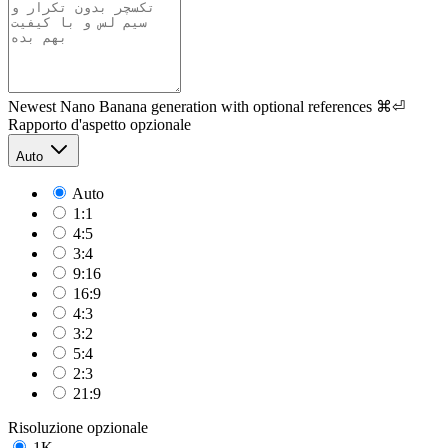
Newest Nano Banana generation with optional references
⌘⏎
Rapporto d'aspetto
opzionale
Auto
Auto
1:1
4:5
3:4
9:16
16:9
4:3
3:2
5:4
2:3
21:9
Risoluzione
opzionale
1K