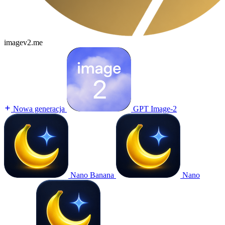
imagev2.me
Nowa generacja
GPT Image-2
Nano Banana
Nano