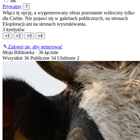
4K
Prywatny
?
Włącz tę opcję, a wygenerowany obraz pozostanie widoczny tylko
dla Ciebie. Nie pojawi się w galeriach publicznych, na stronach
Eksploracji ani na stronach wyszukiwania.
3 kredytów
×1
×2
×3
×4
Zaloguj się, aby generować
Moja Biblioteka
·
36 łącznie
Wszystkie
36
Publiczne
34
Ulubione
2