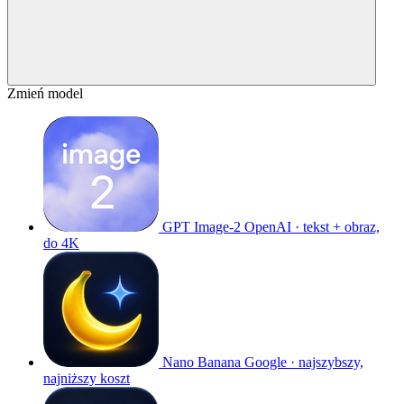
Zmień model
GPT Image-2
OpenAI · tekst + obraz,
do 4K
Nano Banana
Google · najszybszy,
najniższy koszt