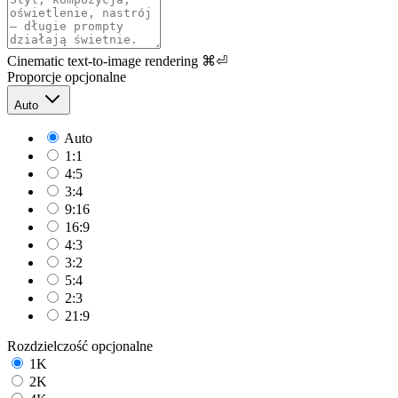
Cinematic text-to-image rendering
⌘⏎
Proporcje
opcjonalne
Auto
Auto
1:1
4:5
3:4
9:16
16:9
4:3
3:2
5:4
2:3
21:9
Rozdzielczość
opcjonalne
1K
2K