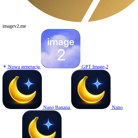
imagev2.me
Nowa generacja
GPT Image-2
Nano Banana
Nano