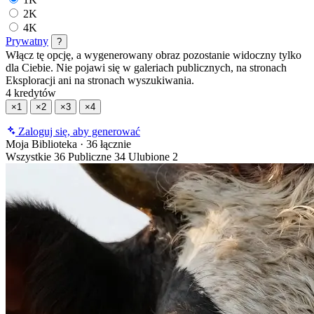
2K
4K
Prywatny
?
Włącz tę opcję, a wygenerowany obraz pozostanie widoczny tylko
dla Ciebie. Nie pojawi się w galeriach publicznych, na stronach
Eksploracji ani na stronach wyszukiwania.
4 kredytów
×1
×2
×3
×4
Zaloguj się, aby generować
Moja Biblioteka
·
36 łącznie
Wszystkie
36
Publiczne
34
Ulubione
2