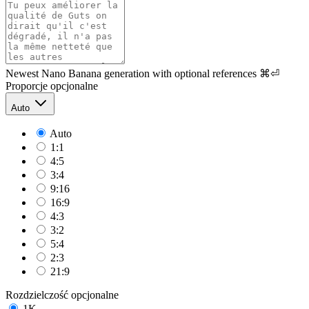
Newest Nano Banana generation with optional references
⌘⏎
Proporcje
opcjonalne
Auto
Auto
1:1
4:5
3:4
9:16
16:9
4:3
3:2
5:4
2:3
21:9
Rozdzielczość
opcjonalne
1K