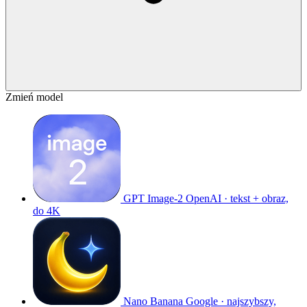
Zmień model
GPT Image-2
OpenAI · tekst + obraz,
do 4K
Nano Banana
Google · najszybszy,