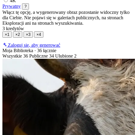
4K
Prywatny
?
Włącz tę opcję, a wygenerowany obraz pozostanie widoczny tylko
dla Ciebie. Nie pojawi się w galeriach publicznych, na stronach
Eksploracji ani na stronach wyszukiwania.
3 kredytów
×1
×2
×3
×4
Zaloguj się, aby generować
Moja Biblioteka
·
36 łącznie
Wszystkie
36
Publiczne
34
Ulubione
2