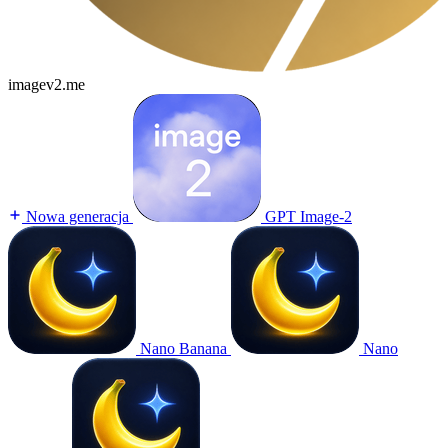
imagev2.me
Nowa generacja
GPT Image-2
Nano Banana
Nano