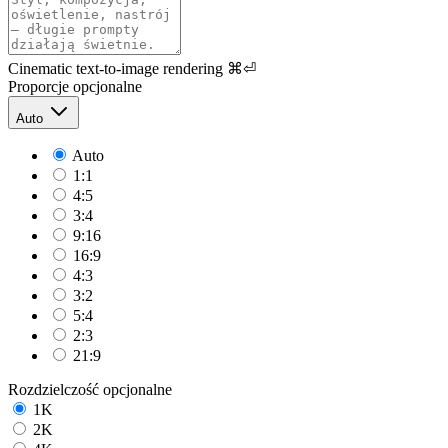
Cinematic text-to-image rendering
⌘⏎
Proporcje
opcjonalne
Auto
Auto
1:1
4:5
3:4
9:16
16:9
4:3
3:2
5:4
2:3
21:9
Rozdzielczość
opcjonalne
1K
2K