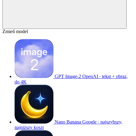
Zmień model
GPT Image-2
OpenAI · tekst + obraz,
do 4K
Nano Banana
Google · najszybszy,
najniższy koszt