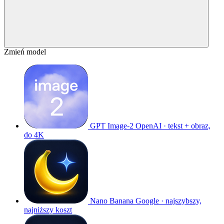
Zmień model
GPT Image-2
OpenAI · tekst + obraz,
do 4K
Nano Banana
Google · najszybszy,
najniższy koszt