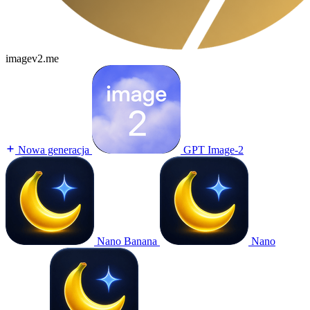
imagev2.me
Nowa generacja
GPT Image-2
Nano Banana
Nano