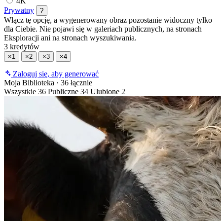
4K
Prywatny
?
Włącz tę opcję, a wygenerowany obraz pozostanie widoczny tylko
dla Ciebie. Nie pojawi się w galeriach publicznych, na stronach
Eksploracji ani na stronach wyszukiwania.
3 kredytów
×1
×2
×3
×4
Zaloguj się, aby generować
Moja Biblioteka
·
36 łącznie
Wszystkie
36
Publiczne
34
Ulubione
2