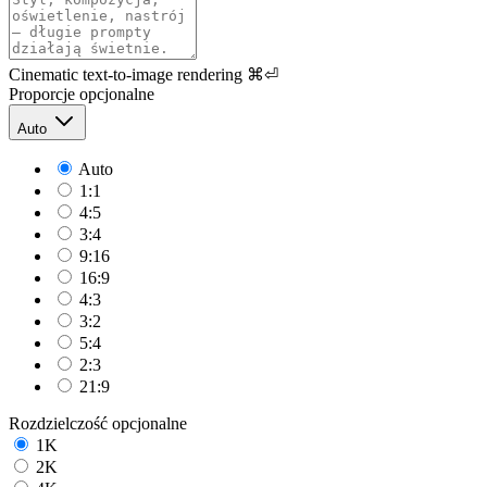
Cinematic text-to-image rendering
⌘⏎
Proporcje
opcjonalne
Auto
Auto
1:1
4:5
3:4
9:16
16:9
4:3
3:2
5:4
2:3
21:9
Rozdzielczość
opcjonalne
1K
2K