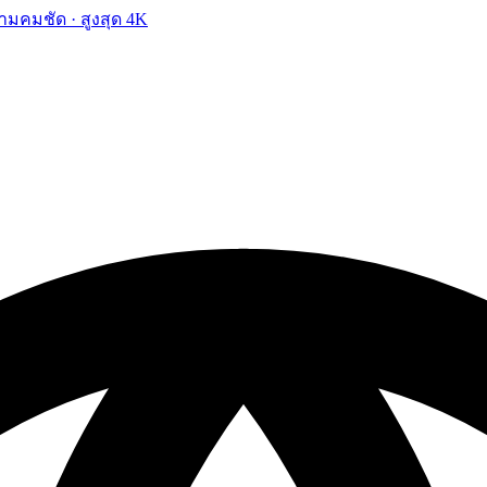
ามคมชัด · สูงสุด 4K