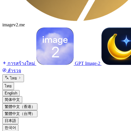
imagev2.me
การสร้างใหม่
GPT Image-2
สำรวจ
ไทย
ไทย
English
简体中文
繁體中文（香港）
繁體中文（台灣）
日本語
한국어