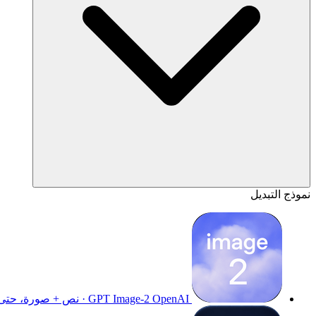
نموذج التبديل
OpenAI · نص + صورة، حتى 4K
GPT Image-2