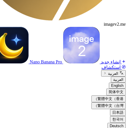
imagev2.me
إنشاء جديد
Nano Banana Pro
استكشاف
العربية
العربية
English
简体中文
繁體中文（香港）
繁體中文（台灣）
日本語
한국어
Deutsch