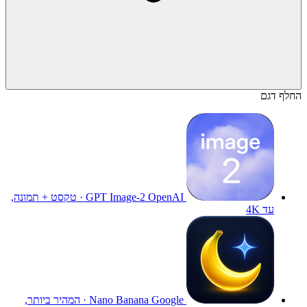
החלף דגם
GPT Image-2
OpenAI · טקסט + תמונה,
עד 4K
Nano Banana
Google · המהיר ביותר,