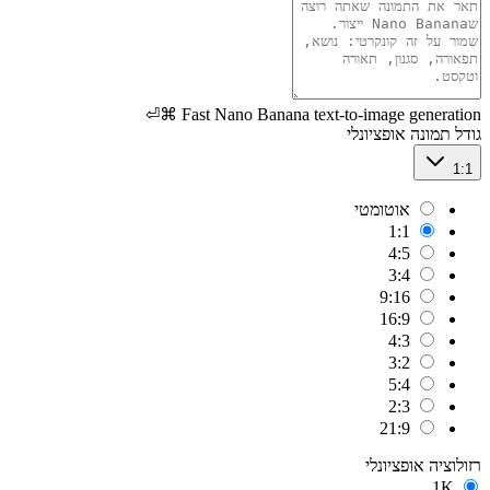
⌘⏎
Fast Nano Banana text-to-image generation
גודל תמונה
אופציונלי
1:1
אוטומטי
1:1
4:5
3:4
9:16
16:9
4:3
3:2
5:4
2:3
21:9
רזולוציה
אופציונלי
1K