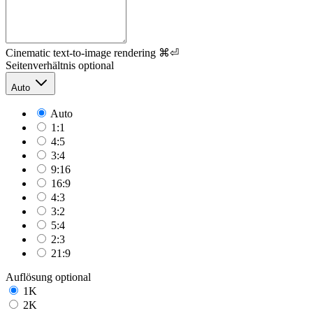
Cinematic text-to-image rendering
⌘⏎
Seitenverhältnis
optional
Auto
Auto
1:1
4:5
3:4
9:16
16:9
4:3
3:2
5:4
2:3
21:9
Auflösung
optional
1K
2K