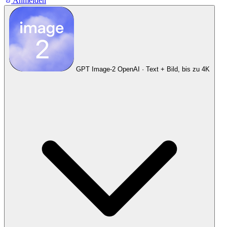
Anmelden
GPT Image-2
OpenAI · Text + Bild, bis zu 4K