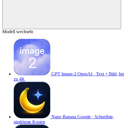
Modell wechseln
GPT Image-2
OpenAI · Text + Bild, bis
zu 4K
Nano Banana
Google · Schnellste,
niedrigste Kosten