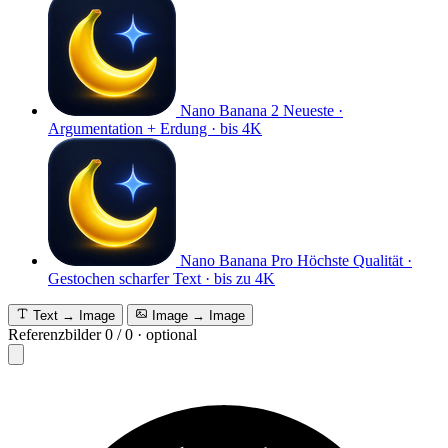
Nano Banana 2
Neueste ·
Argumentation + Erdung · bis 4K
Nano Banana Pro
Höchste Qualität ·
Gestochen scharfer Text · bis zu 4K
Text → Image
Image → Image
Referenzbilder
0
/
0
·
optional