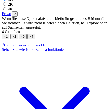
2K
4K
Privat
?
Wenn Sie diese Option aktivieren, bleibt Ihr generiertes Bild nur für
Sie sichtbar. Es wird nicht in öffentlichen Galerien, bei Explore oder
auf Suchseiten angezeigt.
4 Guthaben
×1
×2
×3
×4
Zum Generieren anmelden
Sehen Sie, wie Nano Banana funktioniert