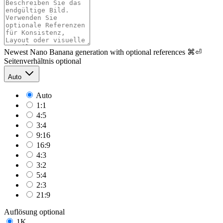
Newest Nano Banana generation with optional references
⌘⏎
Seitenverhältnis
optional
Auto
Auto
1:1
4:5
3:4
9:16
16:9
4:3
3:2
5:4
2:3
21:9
Auflösung
optional
1K