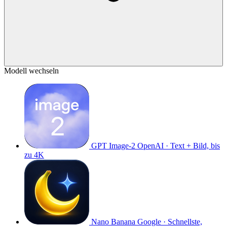
Modell wechseln
GPT Image-2
OpenAI · Text + Bild, bis
zu 4K
Nano Banana
Google · Schnellste,