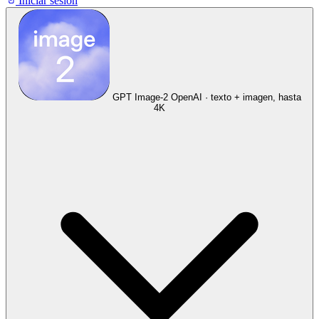
Iniciar sesión
GPT Image-2
OpenAI · texto + imagen, hasta
4K