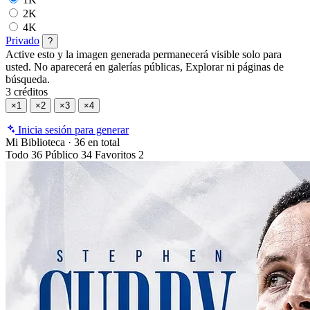
2K
4K
Privado
?
Active esto y la imagen generada permanecerá visible solo para
usted. No aparecerá en galerías públicas, Explorar ni páginas de
búsqueda.
3 créditos
×1
×2
×3
×4
Inicia sesión para generar
Mi Biblioteca
·
36 en total
Todo
36
Público
34
Favoritos
2