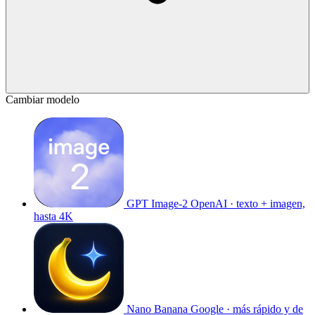
Cambiar modelo
GPT Image-2
OpenAI · texto + imagen,
hasta 4K
Nano Banana
Google · más rápido y de