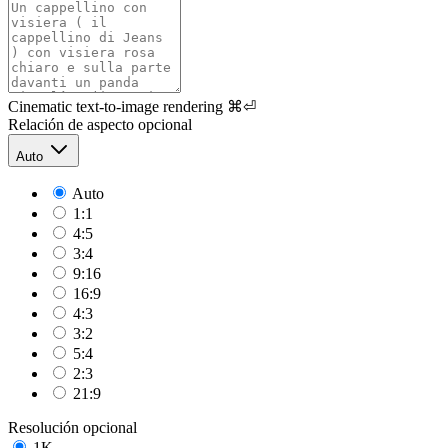
Cinematic text-to-image rendering
⌘⏎
Relación de aspecto
opcional
Auto
Auto
1:1
4:5
3:4
9:16
16:9
4:3
3:2
5:4
2:3
21:9
Resolución
opcional
1K