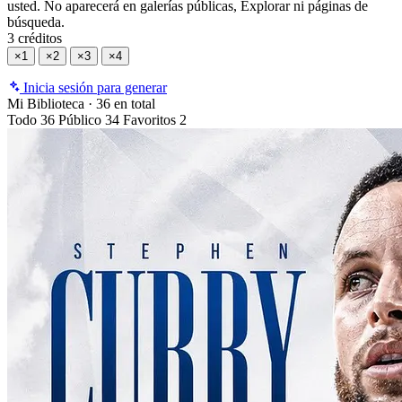
usted. No aparecerá en galerías públicas, Explorar ni páginas de
búsqueda.
3 créditos
×1
×2
×3
×4
Inicia sesión para generar
Mi Biblioteca
·
36 en total
Todo
36
Público
34
Favoritos
2