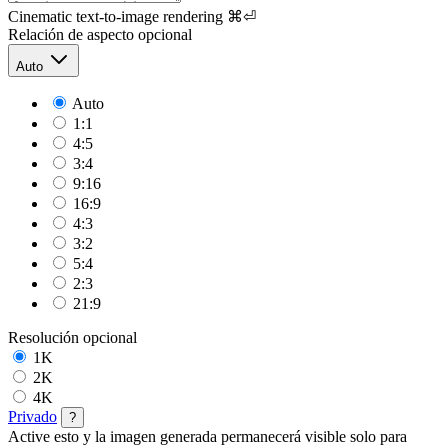
Cinematic text-to-image rendering
⌘⏎
Relación de aspecto
opcional
Auto
Auto
1:1
4:5
3:4
9:16
16:9
4:3
3:2
5:4
2:3
21:9
Resolución
opcional
1K
2K
4K
Privado
?
Active esto y la imagen generada permanecerá visible solo para