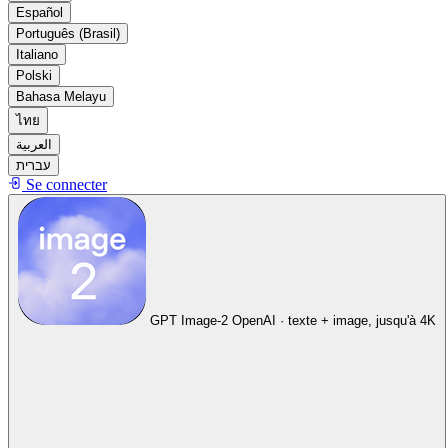
Español
Português (Brasil)
Italiano
Polski
Bahasa Melayu
ไทย
العربية
עברית
Se connecter
GPT Image-2
OpenAI · texte + image, jusqu'à 4K