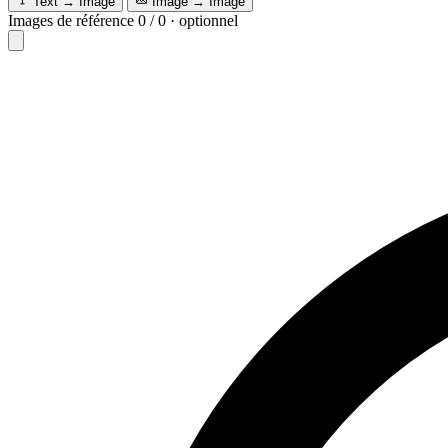
Text → Image
Image → Image
Images de référence
0
/
0
·
optionnel