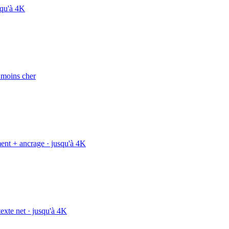
squ'à 4K
e moins cher
ment + ancrage · jusqu'à 4K
texte net · jusqu'à 4K