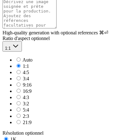
High-quality generation with optional references
⌘⏎
Ratio d'aspect
optionnel
1:1
Auto
1:1
4:5
3:4
9:16
16:9
4:3
3:2
5:4
2:3
21:9
Résolution
optionnel
1K