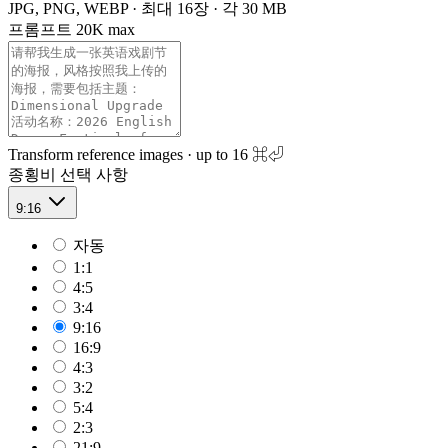
JPG, PNG, WEBP · 최대 16장 · 각 30 MB
프롬프트
20K max
Transform reference images · up to 16
⌘⏎
종횡비
선택 사항
9:16
자동
1:1
4:5
3:4
9:16
16:9
4:3
3:2
5:4
2:3
21:9