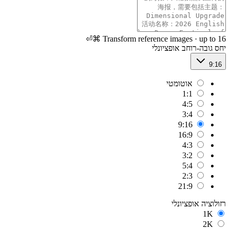
⌘⏎
Transform reference images · up to 16
יחס גובה-רוחב
אופציונלי
9:16
אוטומטי
1:1
4:5
3:4
9:16
16:9
4:3
3:2
5:4
2:3
21:9
רזולוציה
אופציונלי
1K
2K