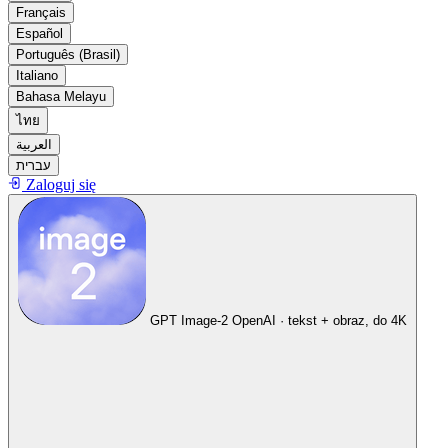
Français
Español
Português (Brasil)
Italiano
Bahasa Melayu
ไทย
العربية
עברית
Zaloguj się
GPT Image-2
OpenAI · tekst + obraz, do 4K