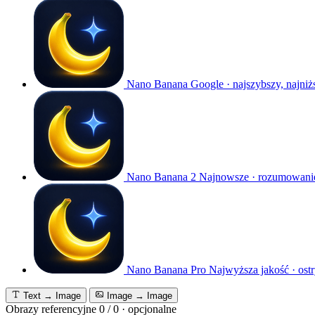
Nano Banana
Google · najszybszy, najniż
Nano Banana 2
Najnowsze · rozumowanie
Nano Banana Pro
Najwyższa jakość · ostr
Text → Image
Image → Image
Obrazy referencyjne
0
/
0
·
opcjonalne