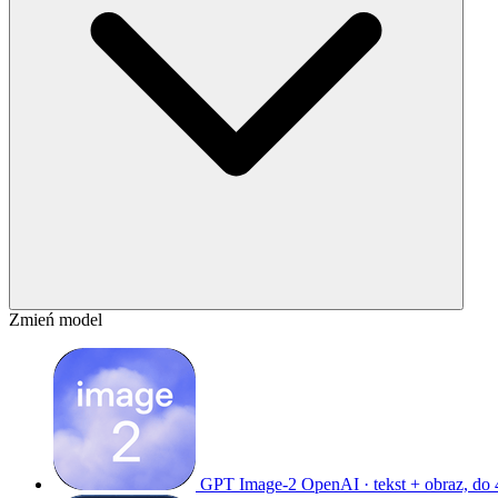
Zmień model
GPT Image-2
OpenAI · tekst + obraz, do