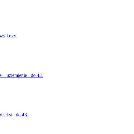
szy koszt
 + uziemienie · do 4K
y tekst · do 4K