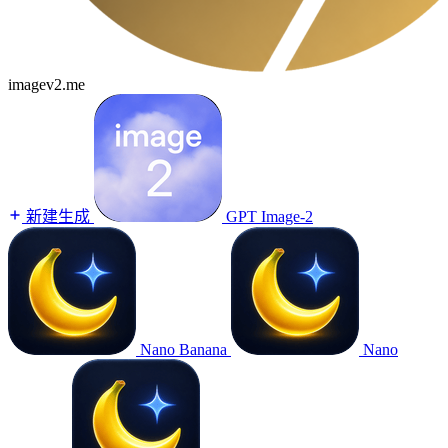
imagev2.me
新建生成
GPT Image-2
Nano Banana
Nano