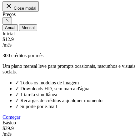
Close modal
Preços
Anual
Mensal
Inicial
$12.9
/mês
300
créditos por mês
Um plano mensal leve para prompts ocasionais, rascunhos e visuais
sociais.
✓
Todos os modelos de imagem
✓
Downloads HD, sem marca d'água
✓
1 tarefa simultânea
✓
Recargas de créditos a qualquer momento
✓
Suporte por e-mail
Começar
Básico
$39.9
/mês