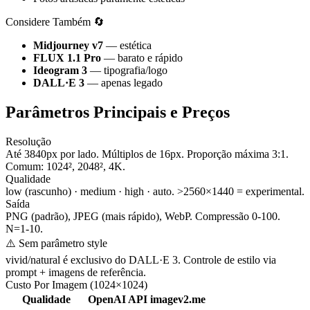
Considere Também 🔄
Midjourney v7
— estética
FLUX 1.1 Pro
— barato e rápido
Ideogram 3
— tipografia/logo
DALL·E 3
— apenas legado
Parâmetros Principais e Preços
Resolução
Até 3840px por lado. Múltiplos de 16px. Proporção máxima 3:1.
Comum: 1024², 2048², 4K.
Qualidade
low (rascunho) · medium · high · auto. >2560×1440 = experimental.
Saída
PNG (padrão), JPEG (mais rápido), WebP. Compressão 0-100.
N=1-10.
⚠️ Sem parâmetro style
vivid/natural é exclusivo do DALL·E 3. Controle de estilo via
prompt + imagens de referência.
Custo Por Imagem (1024×1024)
Qualidade
OpenAI API
imagev2.me