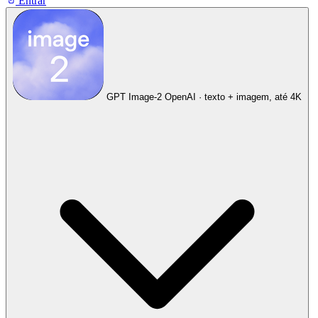
Entrar
GPT Image-2
OpenAI · texto + imagem, até 4K