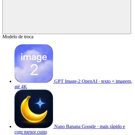
Modelo de troca
GPT Image-2
OpenAI · texto + imagem,
até 4K
Nano Banana
Google · mais rápido e
com menor custo