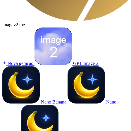
imagev2.me
Nova geração
GPT Image-2
Nano Banana
Nano