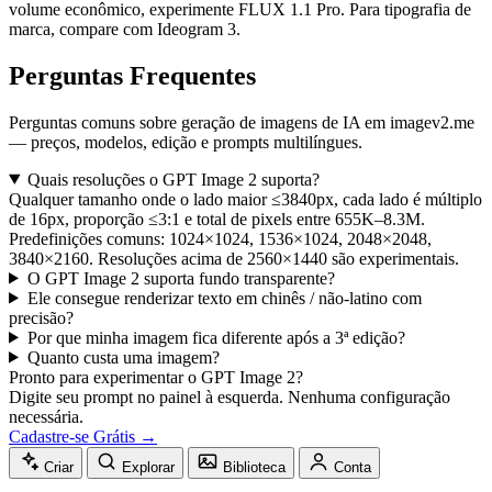
volume econômico, experimente FLUX 1.1 Pro. Para tipografia de
marca, compare com Ideogram 3.
Perguntas Frequentes
Perguntas comuns sobre geração de imagens de IA em imagev2.me
— preços, modelos, edição e prompts multilíngues.
Quais resoluções o GPT Image 2 suporta?
Qualquer tamanho onde o lado maior ≤3840px, cada lado é múltiplo
de 16px, proporção ≤3:1 e total de pixels entre 655K–8.3M.
Predefinições comuns: 1024×1024, 1536×1024, 2048×2048,
3840×2160. Resoluções acima de 2560×1440 são experimentais.
O GPT Image 2 suporta fundo transparente?
Ele consegue renderizar texto em chinês / não-latino com
precisão?
Por que minha imagem fica diferente após a 3ª edição?
Quanto custa uma imagem?
Pronto para experimentar o GPT Image 2?
Digite seu prompt no painel à esquerda. Nenhuma configuração
necessária.
Cadastre-se Grátis →
Criar
Explorar
Biblioteca
Conta