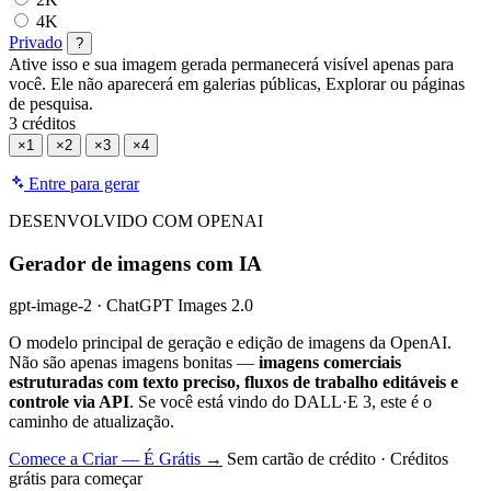
4K
Privado
?
Ative isso e sua imagem gerada permanecerá visível apenas para
você. Ele não aparecerá em galerias públicas, Explorar ou páginas
de pesquisa.
3 créditos
×1
×2
×3
×4
Entre para gerar
DESENVOLVIDO COM OPENAI
Gerador de imagens com IA
gpt-image-2 · ChatGPT Images 2.0
O modelo principal de geração e edição de imagens da OpenAI.
Não são apenas imagens bonitas —
imagens comerciais
estruturadas com texto preciso, fluxos de trabalho editáveis e
controle via API
. Se você está vindo do DALL·E 3, este é o
caminho de atualização.
Comece a Criar — É Grátis →
Sem cartão de crédito · Créditos
grátis para começar