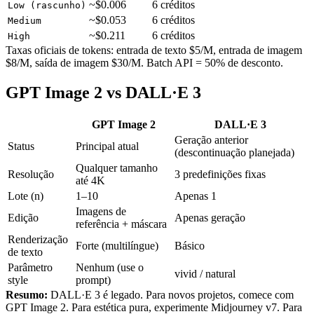
~$0.006
6 créditos
Low (rascunho)
~$0.053
6 créditos
Medium
~$0.211
6 créditos
High
Taxas oficiais de tokens: entrada de texto $5/M, entrada de imagem
$8/M, saída de imagem $30/M. Batch API = 50% de desconto.
GPT Image 2 vs DALL·E 3
GPT Image 2
DALL·E 3
Geração anterior
Status
Principal atual
(descontinuação planejada)
Qualquer tamanho
Resolução
3 predefinições fixas
até 4K
Lote (n)
1–10
Apenas 1
Imagens de
Edição
Apenas geração
referência + máscara
Renderização
Forte (multilíngue)
Básico
de texto
Parâmetro
Nenhum (use o
vivid / natural
style
prompt)
Resumo:
DALL·E 3 é legado. Para novos projetos, comece com
GPT Image 2. Para estética pura, experimente Midjourney v7. Para