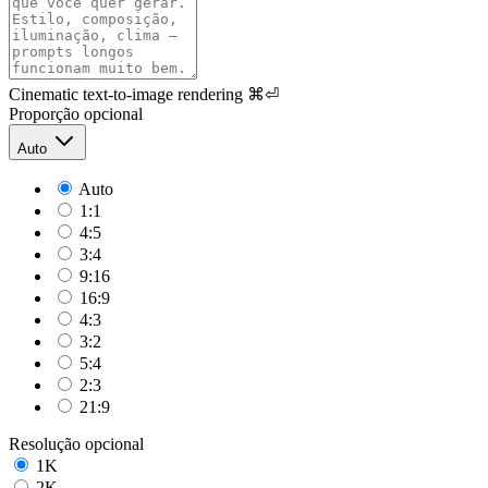
Cinematic text-to-image rendering
⌘⏎
Proporção
opcional
Auto
Auto
1:1
4:5
3:4
9:16
16:9
4:3
3:2
5:4
2:3
21:9
Resolução
opcional
1K
2K