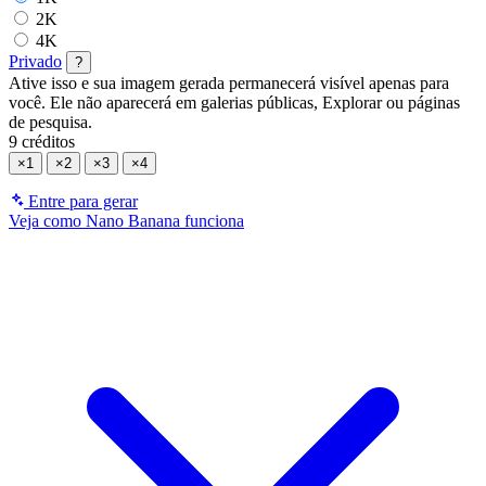
2K
4K
Privado
?
Ative isso e sua imagem gerada permanecerá visível apenas para
você. Ele não aparecerá em galerias públicas, Explorar ou páginas
de pesquisa.
9 créditos
×1
×2
×3
×4
Entre para gerar
Veja como Nano Banana funciona