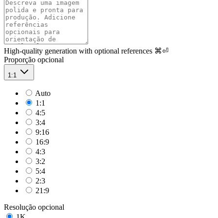
High-quality generation with optional references
⌘⏎
Proporção
opcional
1:1
Auto
1:1
4:5
3:4
9:16
16:9
4:3
3:2
5:4
2:3
21:9
Resolução
opcional
1K