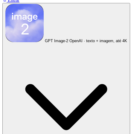
Entrar
GPT Image-2
OpenAI · texto + imagem, até 4K