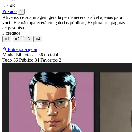
4K
Privado
?
Ative isso e sua imagem gerada permanecerá visível apenas para
você. Ele não aparecerá em galerias públicas, Explorar ou páginas
de pesquisa.
3 créditos
×1
×2
×3
×4
Entre para gerar
Minha Biblioteca
·
36 no total
Tudo
36
Público
34
Favoritos
2