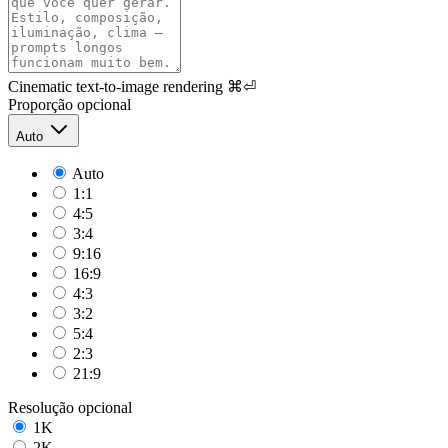
Cinematic text-to-image rendering
⌘⏎
Proporção
opcional
Auto
Auto
1:1
4:5
3:4
9:16
16:9
4:3
3:2
5:4
2:3
21:9
Resolução
opcional
1K
2K