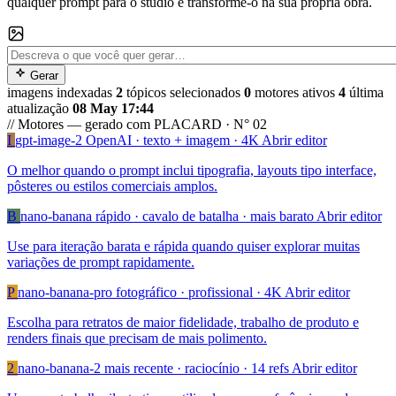
qualquer prompt para o studio e transforme-o na sua própria obra.
Gerar
imagens indexadas
2
tópicos selecionados
0
motores ativos
4
última
atualização
08 May 17:44
// Motores — gerado com
PLACARD · N° 02
I
gpt-image-2
OpenAI · texto + imagem · 4K
Abrir editor
O melhor quando o prompt inclui tipografia, layouts tipo interface,
pôsteres ou estilos comerciais amplos.
B
nano-banana
rápido · cavalo de batalha · mais barato
Abrir editor
Use para iteração barata e rápida quando quiser explorar muitas
variações de prompt rapidamente.
P
nano-banana-pro
fotográfico · profissional · 4K
Abrir editor
Escolha para retratos de maior fidelidade, trabalho de produto e
renders finais que precisam de mais polimento.
2
nano-banana-2
mais recente · raciocínio · 14 refs
Abrir editor