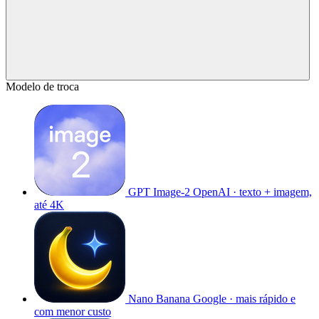
Modelo de troca
GPT Image-2
OpenAI · texto + imagem,
até 4K
Nano Banana
Google · mais rápido e
com menor custo