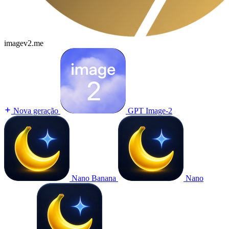
imagev2.me
Nova geração
GPT Image-2
Nano Banana
Nano