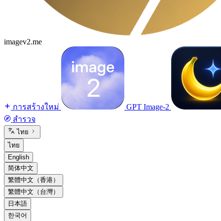
imagev2.me
การสร้างใหม่
GPT Image-2
สำรวจ
ไทย
ไทย
English
简体中文
繁體中文（香港）
繁體中文（台灣）
日本語
한국어