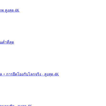
าพ สูงสุด 4K
นต่ำที่สุด
ผล + การยึดโยงกับโลกจริง · สูงสุด 4K