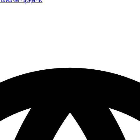
ามคมชัด · สูงสุด 4K