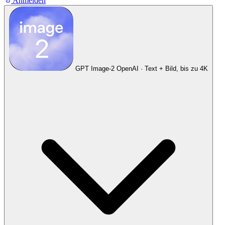
Anmelden
GPT Image-2
OpenAI · Text + Bild, bis zu 4K