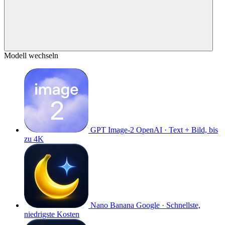
Modell wechseln
GPT Image-2
OpenAI · Text + Bild, bis
zu 4K
Nano Banana
Google · Schnellste,
niedrigste Kosten