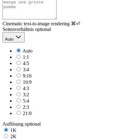
Cinematic text-to-image rendering
⌘⏎
Seitenverhältnis
optional
Auto
Auto
1:1
4:5
3:4
9:16
16:9
4:3
3:2
5:4
2:3
21:9
Auflösung
optional
1K
2K