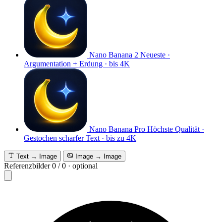
Nano Banana 2
Neueste ·
Argumentation + Erdung · bis 4K
Nano Banana Pro
Höchste Qualität ·
Gestochen scharfer Text · bis zu 4K
Text → Image
Image → Image
Referenzbilder
0
/
0
·
optional