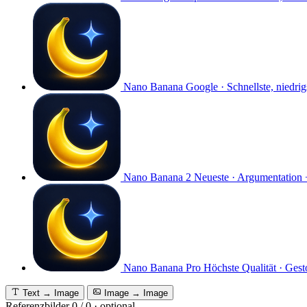
Nano Banana
Google · Schnellste, niedri
Nano Banana 2
Neueste · Argumentation 
Nano Banana Pro
Höchste Qualität · Gest
Text → Image
Image → Image
Referenzbilder
0
/
0
·
optional