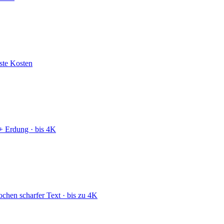
gste Kosten
+ Erdung · bis 4K
ochen scharfer Text · bis zu 4K