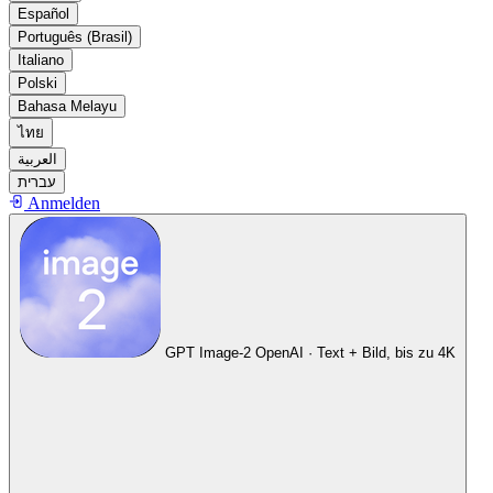
Español
Português (Brasil)
Italiano
Polski
Bahasa Melayu
ไทย
العربية
עברית
Anmelden
GPT Image-2
OpenAI · Text + Bild, bis zu 4K