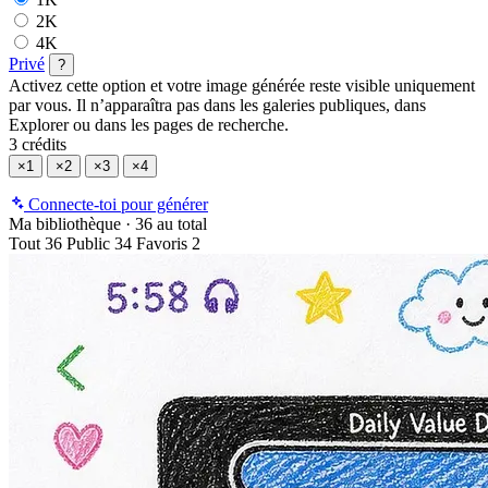
2K
4K
Privé
?
Activez cette option et votre image générée reste visible uniquement
par vous. Il n’apparaîtra pas dans les galeries publiques, dans
Explorer ou dans les pages de recherche.
3 crédits
×1
×2
×3
×4
Connecte-toi pour générer
Ma bibliothèque
·
36 au total
Tout
36
Public
34
Favoris
2