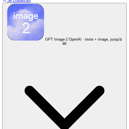
Se connecter
GPT Image-2
OpenAI · texte + image, jusqu'à
4K