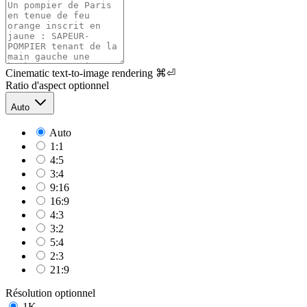
Cinematic text-to-image rendering
⌘⏎
Ratio d'aspect
optionnel
Auto
Auto
1:1
4:5
3:4
9:16
16:9
4:3
3:2
5:4
2:3
21:9
Résolution
optionnel
1K