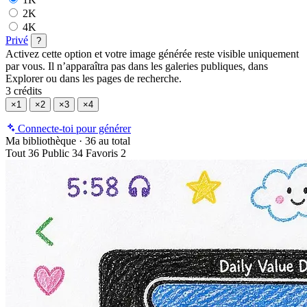
2K
4K
Privé
?
Activez cette option et votre image générée reste visible uniquement
par vous. Il n’apparaîtra pas dans les galeries publiques, dans
Explorer ou dans les pages de recherche.
3 crédits
×1
×2
×3
×4
Connecte-toi pour générer
Ma bibliothèque
·
36 au total
Tout
36
Public
34
Favoris
2