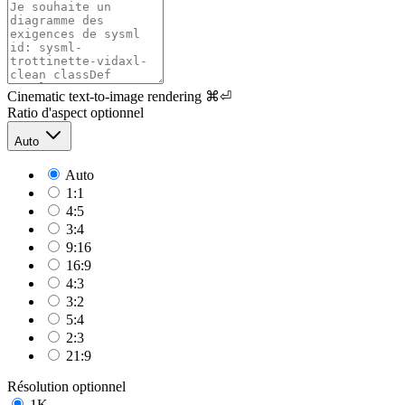
Cinematic text-to-image rendering
⌘⏎
Ratio d'aspect
optionnel
Auto
Auto
1:1
4:5
3:4
9:16
16:9
4:3
3:2
5:4
2:3
21:9
Résolution
optionnel
1K