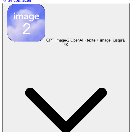
Se connecter
GPT Image-2
OpenAI · texte + image, jusqu'à
4K