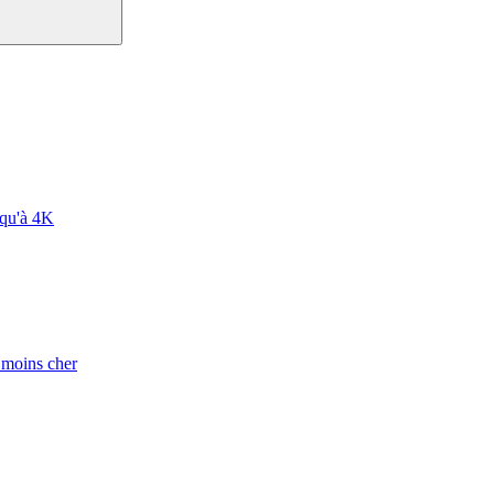
squ'à 4K
e moins cher