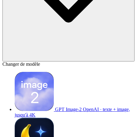
Changer de modèle
GPT Image-2
OpenAI · texte + image,
jusqu'à 4K