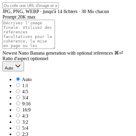
JPG, PNG, WEBP · jusqu'à 14 fichiers · 30 Mo chacun
Prompt
20K max
Newest Nano Banana generation with optional references
⌘⏎
Ratio d'aspect
optionnel
Auto
Auto
1:1
4:5
3:4
9:16
16:9
4:3
3:2
5:4
2:3