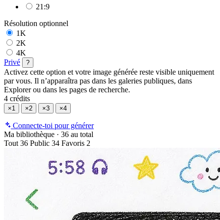
21:9
Résolution
optionnel
1K
2K
4K
Privé
?
Activez cette option et votre image générée reste visible uniquement
par vous. Il n’apparaîtra pas dans les galeries publiques, dans
Explorer ou dans les pages de recherche.
4 crédits
×1
×2
×3
×4
Connecte-toi pour générer
Ma bibliothèque
·
36 au total
Tout
36
Public
34
Favoris
2