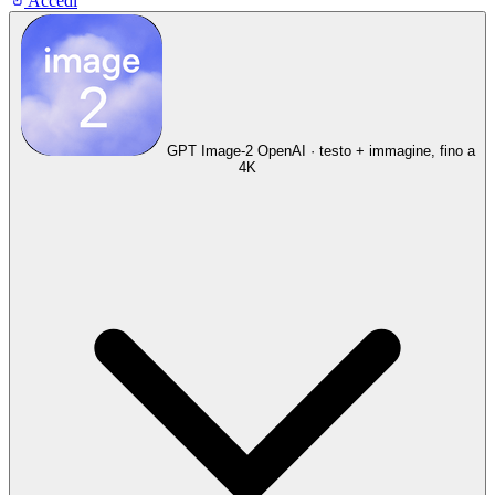
Accedi
GPT Image-2
OpenAI · testo + immagine, fino a
4K