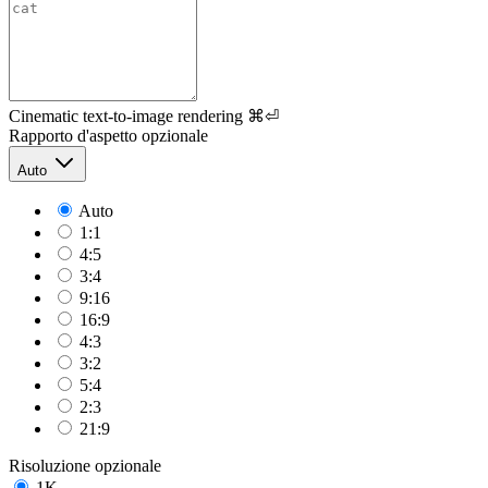
Cinematic text-to-image rendering
⌘⏎
Rapporto d'aspetto
opzionale
Auto
Auto
1:1
4:5
3:4
9:16
16:9
4:3
3:2
5:4
2:3
21:9
Risoluzione
opzionale
1K