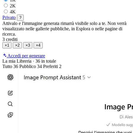
2K
4K
Privato
?
Attivalo e l'immagine generata rimarrà visibile solo a te. Non verrà
visualizzato nelle gallerie pubbliche, in Esplora o nelle pagine di
ricerca.
3 crediti
×1
×2
×3
×4
Accedi per generare
La mia Libreria
·
36 in totale
Tutto
36
Pubblico
34
Preferiti
2