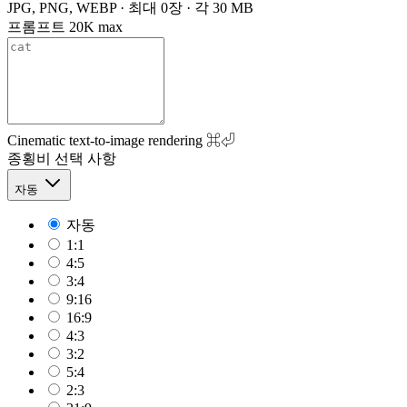
JPG, PNG, WEBP · 최대 0장 · 각 30 MB
프롬프트
20K max
Cinematic text-to-image rendering
⌘⏎
종횡비
선택 사항
자동
자동
1:1
4:5
3:4
9:16
16:9
4:3
3:2
5:4
2:3