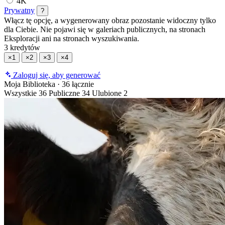
4K
Prywatny
?
Włącz tę opcję, a wygenerowany obraz pozostanie widoczny tylko
dla Ciebie. Nie pojawi się w galeriach publicznych, na stronach
Eksploracji ani na stronach wyszukiwania.
3 kredytów
×1
×2
×3
×4
Zaloguj się, aby generować
Moja Biblioteka
·
36 łącznie
Wszystkie
36
Publiczne
34
Ulubione
2