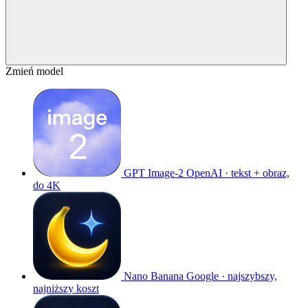
Zmień model
GPT Image-2
OpenAI · tekst + obraz,
do 4K
Nano Banana
Google · najszybszy,
najniższy koszt