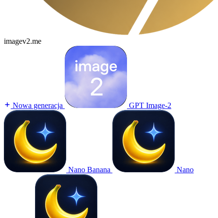
imagev2.me
Nowa generacja
GPT Image-2
Nano Banana
Nano