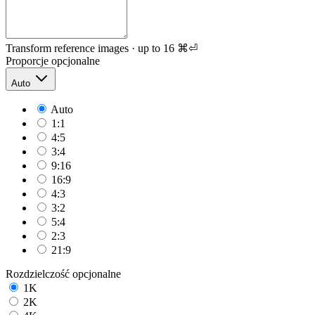
Transform reference images · up to 16
⌘⏎
Proporcje
opcjonalne
Auto
Auto
1:1
4:5
3:4
9:16
16:9
4:3
3:2
5:4
2:3
21:9
Rozdzielczość
opcjonalne
1K
2K