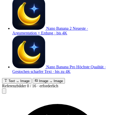
Nano Banana 2
Neueste ·
Argumentation + Erdung · bis 4K
Nano Banana Pro
Höchste Qualität ·
Gestochen scharfer Text · bis zu 4K
Text → Image
Image → Image
Referenzbilder
0
/
16
·
erforderlich