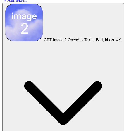
Anmelden
GPT Image-2
OpenAI · Text + Bild, bis zu 4K