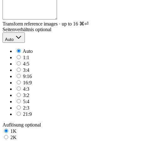
Transform reference images · up to 16
⌘⏎
Seitenverhältnis
optional
Auto
Auto
1:1
4:5
3:4
9:16
16:9
4:3
3:2
5:4
2:3
21:9
Auflösung
optional
1K
2K