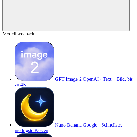
Modell wechseln
GPT Image-2
OpenAI · Text + Bild, bis
zu 4K
Nano Banana
Google · Schnellste,
niedrigste Kosten