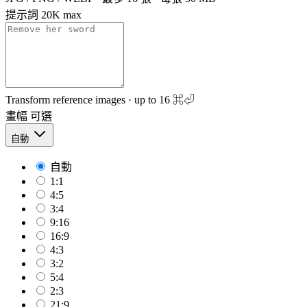
提示詞
20K max
Transform reference images · up to 16
⌘⏎
畫幅
可選
自動
自動
1:1
4:5
3:4
9:16
16:9
4:3
3:2
5:4
2:3
21:9