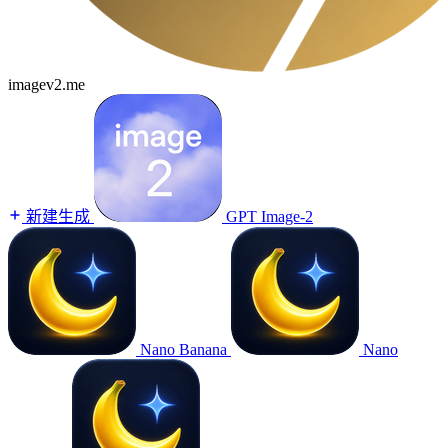
imagev2.me
新建生成
GPT Image-2
Nano Banana
Nano