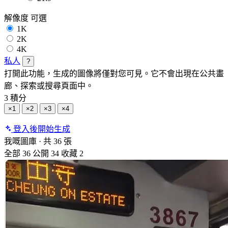
解像度
可選
1K
2K
4K
私人
?
打開此功能，生成的圖像將僅對您可見。它不會出現在公共畫
廊、探索或搜尋頁面中。
3 積分
×1
×2
×3
×4
登入後開始生成
我嘅圖庫
·
共 36 張
全部
36
公開
34
收藏
2