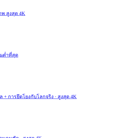
าพ สูงสุด 4K
นต่ำที่สุด
ผล + การยึดโยงกับโลกจริง · สูงสุด 4K