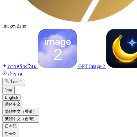
imagev2.me
การสร้างใหม่
GPT Image-2
สำรวจ
ไทย
ไทย
English
简体中文
繁體中文（香港）
繁體中文（台灣）
日本語
한국어