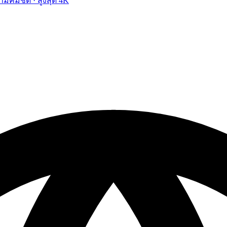
ามคมชัด · สูงสุด 4K