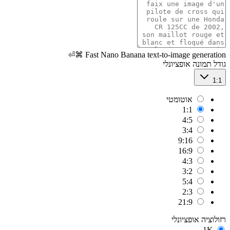
⌘⏎
Fast Nano Banana text-to-image generation
גודל תמונה
אופציונלי
1:1
אוטומטי
1:1
4:5
3:4
9:16
16:9
4:3
3:2
5:4
2:3
21:9
רזולוציה
אופציונלי
1K