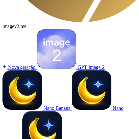
imagev2.me
Nova geração
GPT Image-2
Nano Banana
Nano