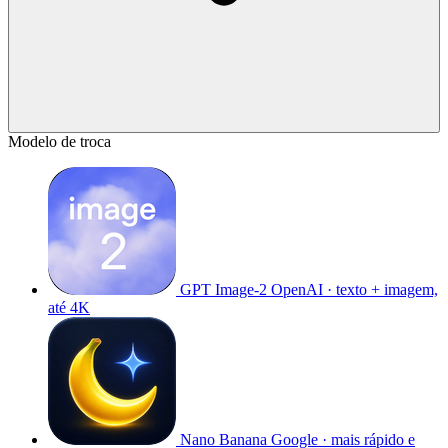
Modelo de troca
GPT Image-2
OpenAI · texto + imagem,
até 4K
Nano Banana
Google · mais rápido e