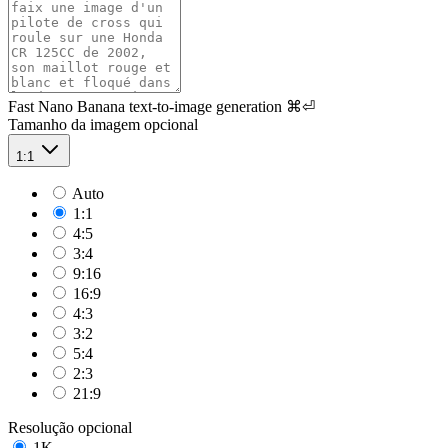
Fast Nano Banana text-to-image generation
⌘⏎
Tamanho da imagem
opcional
1:1
Auto
1:1
4:5
3:4
9:16
16:9
4:3
3:2
5:4
2:3
21:9
Resolução
opcional
1K