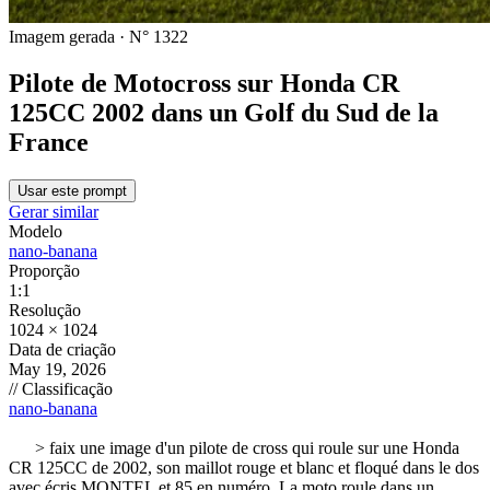
Imagem gerada · N° 1322
Pilote de Motocross sur Honda CR
125CC 2002 dans un Golf du Sud de la
France
Usar este prompt
Gerar similar
Modelo
nano-banana
Proporção
1:1
Resolução
1024 × 1024
Data de criação
May 19, 2026
// Classificação
nano-banana
> 
faix une image d'un pilote de cross qui roule sur une Honda 
CR 125CC de 2002, son maillot rouge et blanc et floqué dans le dos 
avec écris MONTEL et 85 en numéro. La moto roule dans un 