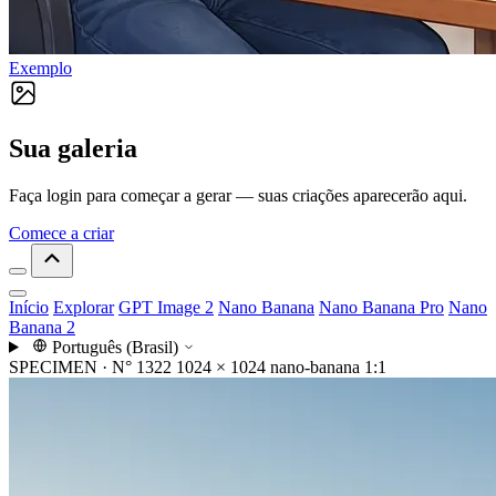
Exemplo
Sua galeria
Faça login para começar a gerar — suas criações aparecerão aqui.
Comece a criar
Início
Explorar
GPT Image 2
Nano Banana
Nano Banana Pro
Nano
Banana 2
Português (Brasil)
SPECIMEN · N° 1322
1024 × 1024
nano-banana
1:1