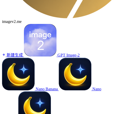
imagev2.me
新建生成
GPT Image-2
Nano Banana
Nano