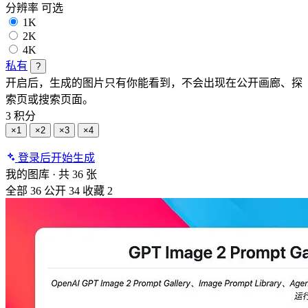
分辨率
可选
1K
2K
4K
私有
?
开启后，生成的图片只有你能看到，不会出现在公开画廊、探
索页或搜索页面。
3 积分
×1
×2
×3
×4
登录后开始生成
我的图库
·
共 36 张
全部
36
公开
34
收藏
2