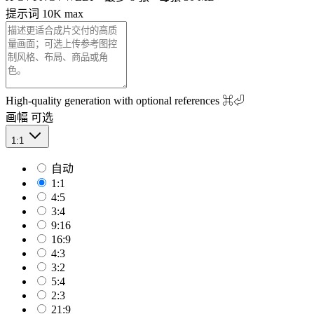
提示词
10K max
High-quality generation with optional references
⌘⏎
画幅
可选
1:1
自动
1:1
4:5
3:4
9:16
16:9
4:3
3:2
5:4
2:3
21:9