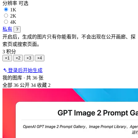
分辨率
可选
1K
2K
4K
私有
?
开启后，生成的图片只有你能看到，不会出现在公开画廊、探
索页或搜索页面。
3 积分
×1
×2
×3
×4
登录后开始生成
我的图库
·
共 36 张
全部
36
公开
34
收藏
2