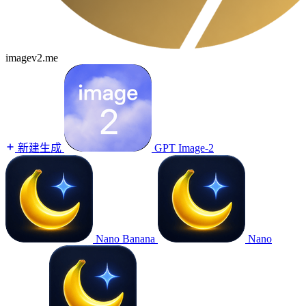
imagev2.me
新建生成
GPT Image-2
Nano Banana
Nano