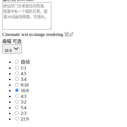
Cinematic text-to-image rendering
⌘⏎
画幅
可选
16:9
自动
1:1
4:5
3:4
9:16
16:9
4:3
3:2
5:4
2:3
21:9