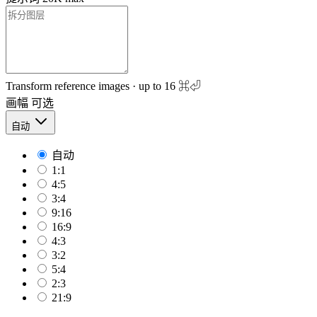
Transform reference images · up to 16
⌘⏎
画幅
可选
自动
自动
1:1
4:5
3:4
9:16
16:9
4:3
3:2
5:4
2:3
21:9