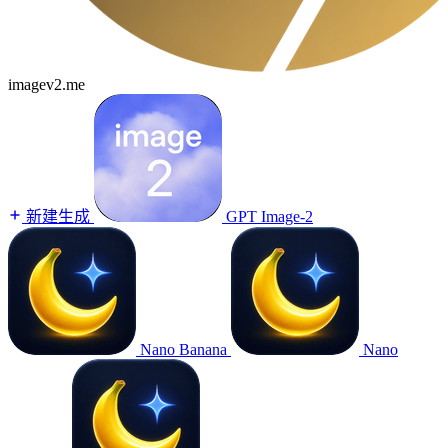
imagev2.me
新建生成
GPT Image-2
Nano Banana
Nano