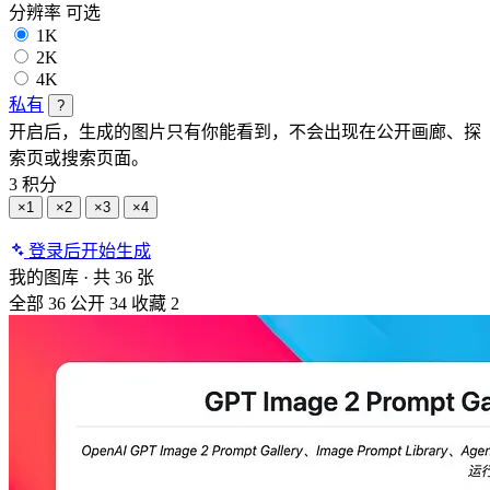
分辨率
可选
1K
2K
4K
私有
?
开启后，生成的图片只有你能看到，不会出现在公开画廊、探
索页或搜索页面。
3 积分
×1
×2
×3
×4
登录后开始生成
我的图库
·
共 36 张
全部
36
公开
34
收藏
2