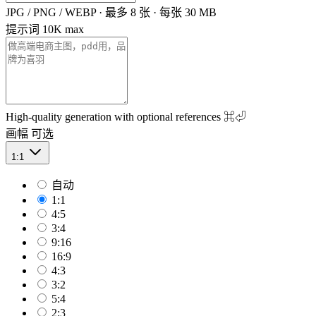
JPG / PNG / WEBP · 最多 8 张 · 每张 30 MB
提示词
10K max
High-quality generation with optional references
⌘⏎
画幅
可选
1:1
自动
1:1
4:5
3:4
9:16
16:9
4:3
3:2
5:4
2:3