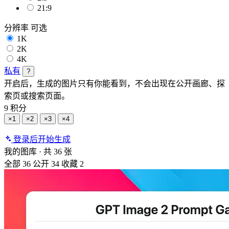
21:9
分辨率
可选
1K
2K
4K
私有
?
开启后，生成的图片只有你能看到，不会出现在公开画廊、探
索页或搜索页面。
9 积分
×1
×2
×3
×4
登录后开始生成
我的图库
·
共 36 张
全部
36
公开
34
收藏
2