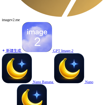
imagev2.me
新建生成
GPT Image-2
Nano Banana
Nano