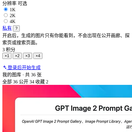
分辨率
可选
1K
2K
4K
私有
?
开启后，生成的图片只有你能看到，不会出现在公开画廊、探
索页或搜索页面。
3 积分
×1
×2
×3
×4
登录后开始生成
我的图库
·
共 36 张
全部
36
公开
34
收藏
2