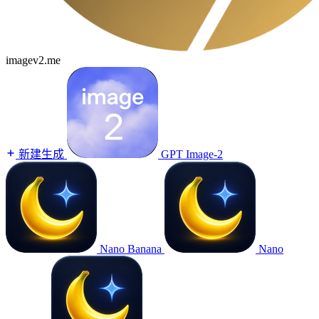
imagev2.me
新建生成
GPT Image-2
Nano Banana
Nano