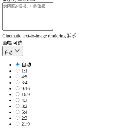
Cinematic text-to-image rendering
⌘⏎
画幅
可选
自动
自动
1:1
4:5
3:4
9:16
16:9
4:3
3:2
5:4
2:3
21:9