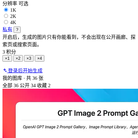
分辨率
可选
1K
2K
4K
私有
?
开启后，生成的图片只有你能看到，不会出现在公开画廊、探
索页或搜索页面。
3 积分
×1
×2
×3
×4
登录后开始生成
我的图库
·
共 36 张
全部
36
公开
34
收藏
2