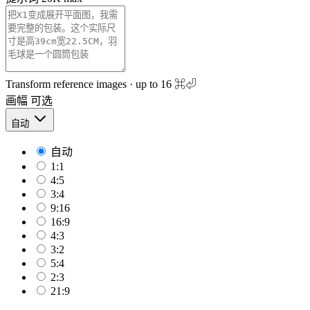
Transform reference images · up to 16
⌘⏎
画幅
可选
自动
自动
1:1
4:5
3:4
9:16
16:9
4:3
3:2
5:4
2:3
21:9