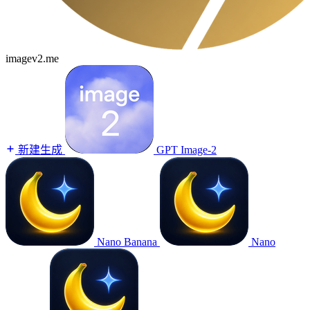
imagev2.me
新建生成
GPT Image-2
Nano Banana
Nano