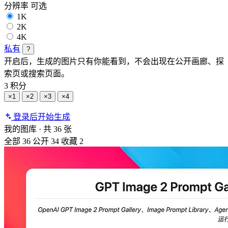
分辨率
可选
1K
2K
4K
私有
?
开启后，生成的图片只有你能看到，不会出现在公开画廊、探
索页或搜索页面。
3 积分
×1
×2
×3
×4
登录后开始生成
我的图库
·
共 36 张
全部
36
公开
34
收藏
2