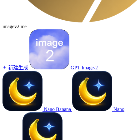
imagev2.me
新建生成
GPT Image-2
Nano Banana
Nano