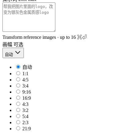
Transform reference images · up to 16
⌘⏎
画幅
可选
自动
自动
1:1
4:5
3:4
9:16
16:9
4:3
3:2
5:4
2:3
21:9