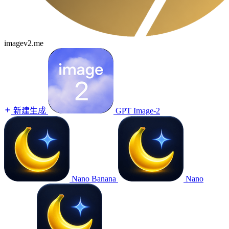
imagev2.me
新建生成
GPT Image-2
Nano Banana
Nano