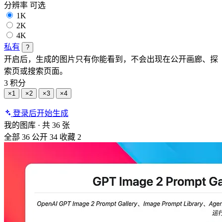
分辨率
可选
1K
2K
4K
私有
?
开启后，生成的图片只有你能看到，不会出现在公开画廊、探
索页或搜索页面。
3 积分
×1
×2
×3
×4
登录后开始生成
我的图库
·
共 36 张
全部
36
公开
34
收藏
2