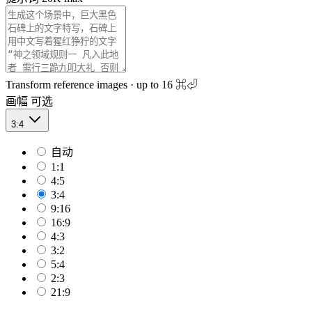
Transform reference images · up to 16
⌘⏎
画幅
可选
3:4
自动
1:1
4:5
3:4
9:16
16:9
4:3
3:2
5:4
2:3
21:9