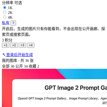
分辨率
可选
1K
2K
4K
私有
?
开启后，生成的图片只有你能看到，不会出现在公开画廊、探
索页或搜索页面。
3 积分
×1
×2
×3
×4
登录后开始生成
我的图库
·
共 36 张
全部
36
公开
34
收藏
2