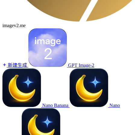
imagev2.me
新建生成
GPT Image-2
Nano Banana
Nano