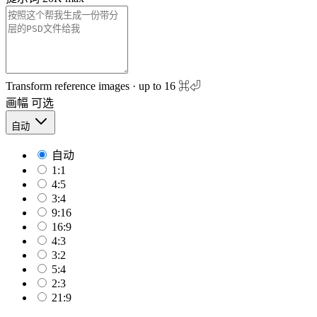
Transform reference images · up to 16
⌘⏎
画幅
可选
自动
自动
1:1
4:5
3:4
9:16
16:9
4:3
3:2
5:4
2:3
21:9