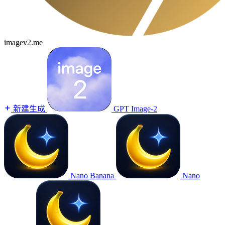
imagev2.me
新建生成
GPT Image-2
Nano Banana
Nano