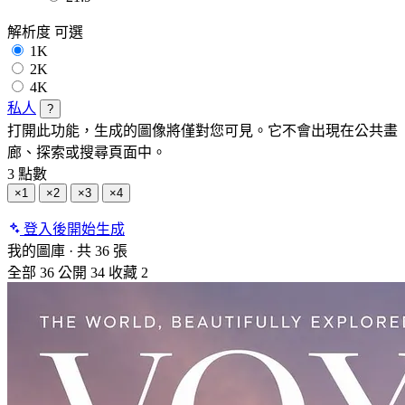
解析度
可選
1K
2K
4K
私人
?
打開此功能，生成的圖像將僅對您可見。它不會出現在公共畫
廊、探索或搜尋頁面中。
3 點數
×1
×2
×3
×4
登入後開始生成
我的圖庫
·
共 36 張
全部
36
公開
34
收藏
2