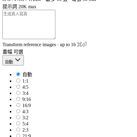
提示詞
20K max
Transform reference images · up to 16
⌘⏎
畫幅
可選
自動
自動
1:1
4:5
3:4
9:16
16:9
4:3
3:2
5:4
2:3
21:9