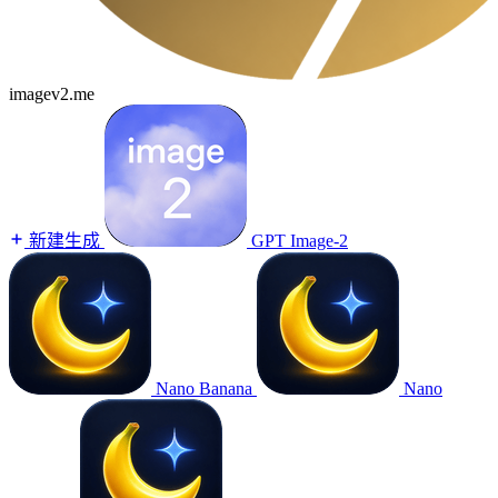
imagev2.me
新建生成
GPT Image-2
Nano Banana
Nano