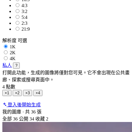
4:3
3:2
5:4
2:3
21:9
解析度
可選
1K
2K
4K
私人
?
打開此功能，生成的圖像將僅對您可見。它不會出現在公共畫
廊、探索或搜尋頁面中。
4 點數
×1
×2
×3
×4
登入後開始生成
我的圖庫
·
共 36 張
全部
36
公開
34
收藏
2