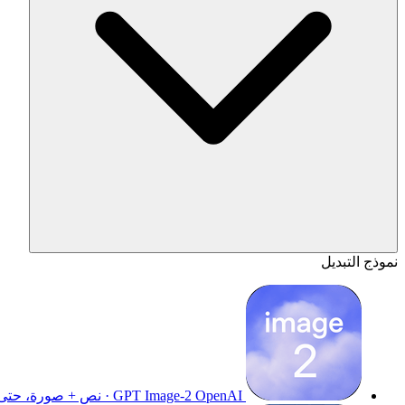
نموذج التبديل
OpenAI · نص + صورة، حتى 4K
GPT Image-2