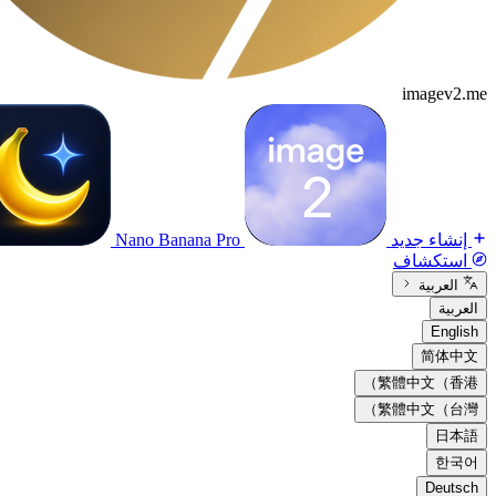
imagev2.me
إنشاء جديد
Nano Banana Pro
استكشاف
العربية
العربية
English
简体中文
繁體中文（香港）
繁體中文（台灣）
日本語
한국어
Deutsch