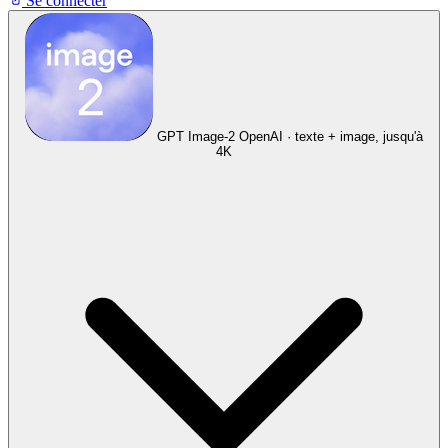
Se connecter
GPT Image-2
OpenAI · texte + image, jusqu'à
4K