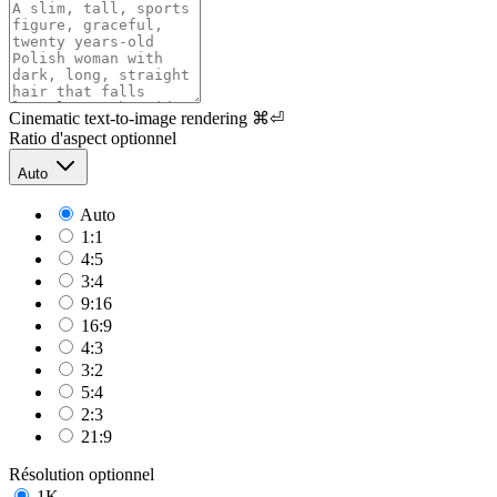
Cinematic text-to-image rendering
⌘⏎
Ratio d'aspect
optionnel
Auto
Auto
1:1
4:5
3:4
9:16
16:9
4:3
3:2
5:4
2:3
21:9
Résolution
optionnel
1K