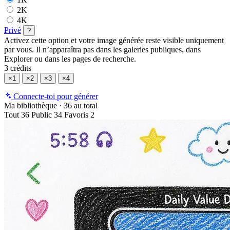
2K
4K
Privé
?
Activez cette option et votre image générée reste visible uniquement
par vous. Il n’apparaîtra pas dans les galeries publiques, dans
Explorer ou dans les pages de recherche.
3 crédits
×1
×2
×3
×4
Connecte-toi pour générer
Ma bibliothèque
·
36 au total
Tout
36
Public
34
Favoris
2